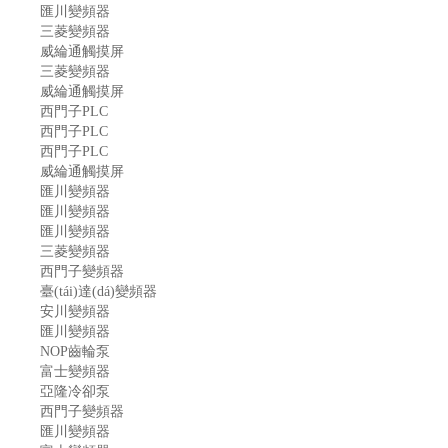
匯川變頻器
三菱變頻器
威綸通觸摸屏
三菱變頻器
威綸通觸摸屏
西門子PLC
西門子PLC
西門子PLC
威綸通觸摸屏
匯川變頻器
匯川變頻器
匯川變頻器
三菱變頻器
西門子變頻器
臺(tái)達(dá)變頻器
安川變頻器
匯川變頻器
NOP齒輪泵
富士變頻器
亞隆冷卻泵
西門子變頻器
匯川變頻器