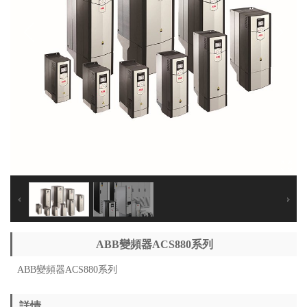
ABB變頻器ACS880系列
ABB變頻器ACS880系列
詳情