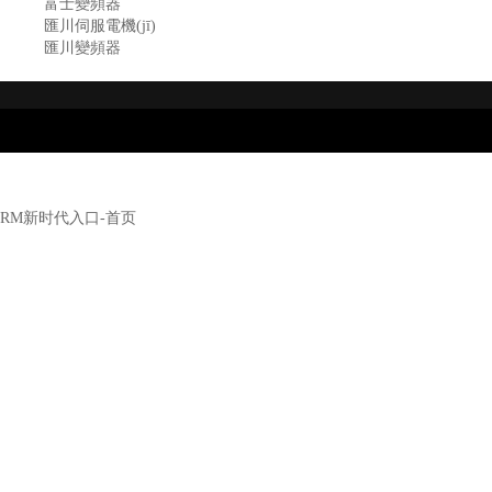
富士變頻器
匯川伺服電機(jī)
匯川變頻器
RM新时代入口-首页